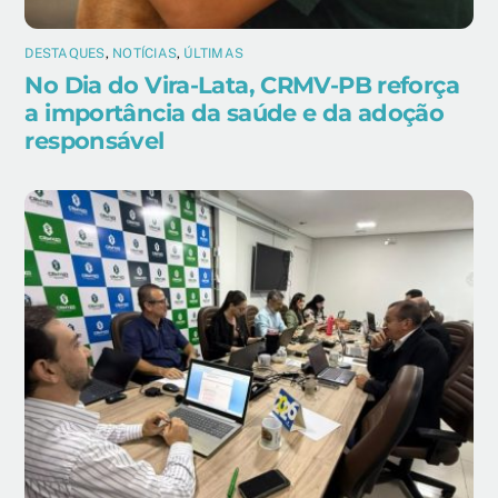
DESTAQUES
,
NOTÍCIAS
,
ÚLTIMAS
No Dia do Vira-Lata, CRMV-PB reforça
a importância da saúde e da adoção
responsável