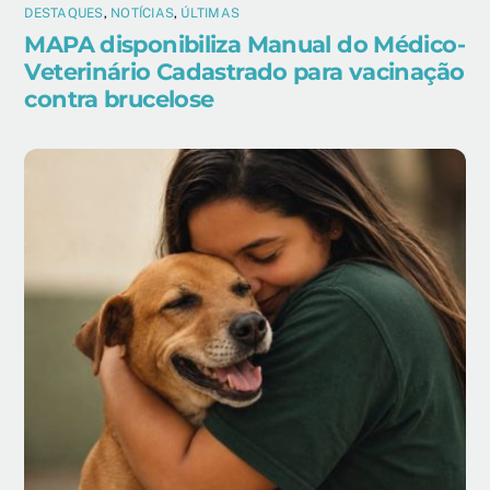
DESTAQUES
,
NOTÍCIAS
,
ÚLTIMAS
MAPA disponibiliza Manual do Médico-
Veterinário Cadastrado para vacinação
contra brucelose