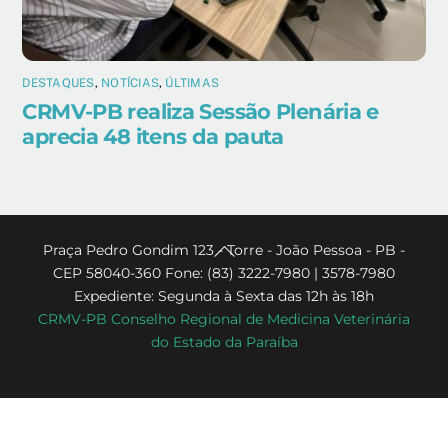
DESTAQUES
,
NOTÍCIAS
,
ÚLTIMAS
CRMV-PB realiza Sessão Plenária e
aprecia 48 itens da pauta
Back
Praça Pedro Gondim 123 - Torre - João Pessoa - PB -
CEP 58040-360 Fone: (83) 3222-7980 | 3578-7980
To
Expediente: Segunda à Sexta das 12h às 18h
Top
CRMV-PB Conselho Regional de Medicina Veterinária
do Estado da Paraíba