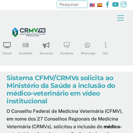
Facebook
YouTu
In
Pesquisar
Skip
Men
to
content
Siscad
Anuidade
Denúncia
Ouvidoria
Whatsapp
SIC
Sistema CFMV/CRMVs solicita ao
Ministério da Saúde a inclusão do
médico-veterinário em vídeo
institucional
O Conselho Federal de Medicina Veterinária (CFMV),
em nome dos 27 Conselhos Regionais de Medicina
Veterinária (CRMVs), solicitou a inclusão do
médico-