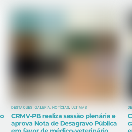
DESTAQUES
,
GALERIA
,
NOTÍCIAS
,
ÚLTIMAS
D
vo
CRMV-PB realiza sessão plenária e
C
aprova Nota de Desagravo Pública
c
em favor de médico-veterinário
e