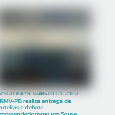
ESTAQUES
,
EVENTOS
,
GALERIA
,
NOTÍCIAS
,
ÚLTIMAS
RMV-PB realiza entrega de
arteiras e debate
mpreendedorismo em Sousa