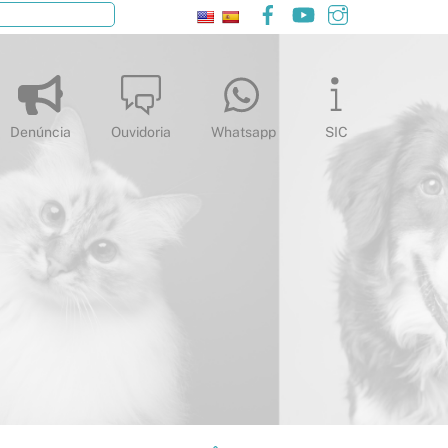
Facebook
YouTube
Instagram
Pesquisar
Denúncia
Ouvidoria
Whatsapp
SIC