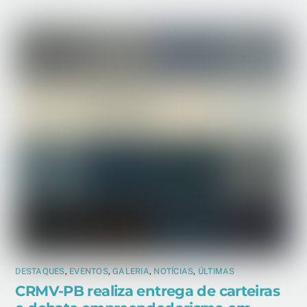
DESTAQUES
,
EVENTOS
,
GALERIA
,
NOTÍCIAS
,
ÚLTIMAS
CRMV-PB realiza entrega de carteiras