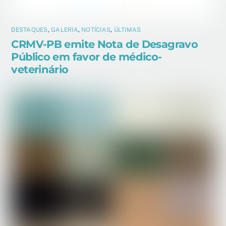
DESTAQUES
,
GALERIA
,
NOTÍCIAS
,
ÚLTIMAS
CRMV-PB emite Nota de Desagravo
Público em favor de médico-
veterinário