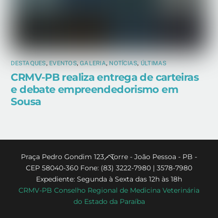
DESTAQUES
,
EVENTOS
,
GALERIA
,
NOTÍCIAS
,
ÚLTIMAS
CRMV-PB realiza entrega de carteiras
e debate empreendedorismo em
Sousa
Back
Praça Pedro Gondim 123 - Torre - João Pessoa - PB -
CEP 58040-360 Fone: (83) 3222-7980 | 3578-7980
To
Expediente: Segunda à Sexta das 12h às 18h
Top
CRMV-PB Conselho Regional de Medicina Veterinária
do Estado da Paraíba