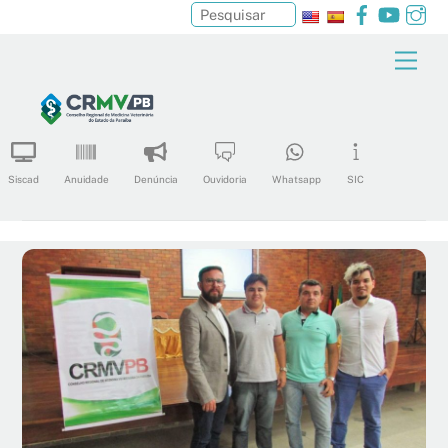
Facebook
YouTu
In
Pesquisar
Skip
Men
to
content
Siscad
Anuidade
Denúncia
Ouvidoria
Whatsapp
SIC