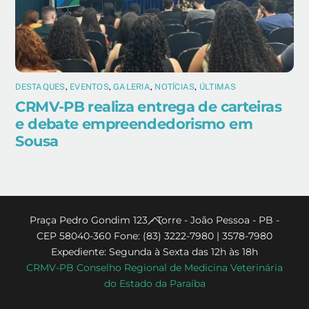
DESTAQUES
,
EVENTOS
,
GALERIA
,
NOTÍCIAS
,
ÚLTIMAS
CRMV-PB realiza entrega de carteiras
e debate empreendedorismo em
Sousa
Back
Praça Pedro Gondim 123 - Torre - João Pessoa - PB -
CEP 58040-360 Fone: (83) 3222-7980 | 3578-7980
To
Expediente: Segunda à Sexta das 12h às 18h
Top
CRMV-PB Conselho Regional de Medicina Veterinária
do Estado da Paraíba