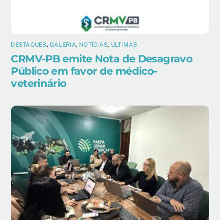
DESTAQUES
,
GALERIA
,
NOTÍCIAS
,
ÚLTIMAS
CRMV-PB emite Nota de Desagravo
Público em favor de médico-
veterinário