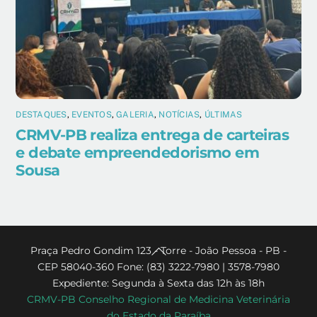
DESTAQUES
,
EVENTOS
,
GALERIA
,
NOTÍCIAS
,
ÚLTIMAS
CRMV-PB realiza entrega de carteiras
e debate empreendedorismo em
Sousa
Back
Praça Pedro Gondim 123 - Torre - João Pessoa - PB -
CEP 58040-360 Fone: (83) 3222-7980 | 3578-7980
To
Expediente: Segunda à Sexta das 12h às 18h
Top
CRMV-PB Conselho Regional de Medicina Veterinária
do Estado da Paraíba