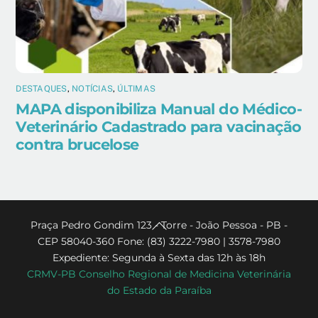
DESTAQUES
,
NOTÍCIAS
,
ÚLTIMAS
MAPA disponibiliza Manual do Médico-
Veterinário Cadastrado para vacinação
contra brucelose
Back
Praça Pedro Gondim 123 - Torre - João Pessoa - PB -
CEP 58040-360 Fone: (83) 3222-7980 | 3578-7980
To
Expediente: Segunda à Sexta das 12h às 18h
Top
CRMV-PB Conselho Regional de Medicina Veterinária
do Estado da Paraíba