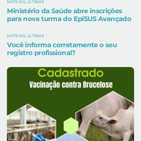
NOTÍCIAS
,
ÚLTIMAS
Ministério da Saúde abre inscrições
para nova turma do EpiSUS Avançado
NOTÍCIAS
,
ÚLTIMAS
Você informa corretamente o seu
registro profissional?