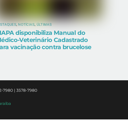
ESTAQUES
,
NOTÍCIAS
,
ÚLTIMAS
APA disponibiliza Manual do
édico-Veterinário Cadastrado
ara vacinação contra brucelose
2-7980 | 3578-7980
araíba