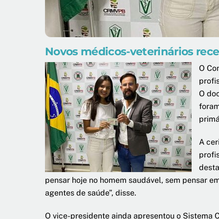
Novos médicos-veterinários rece
O Con
profi
O doc
foram
primá
A cer
profi
desta
pensar hoje no homem saudável, sem pensar em
agentes de saúde”, disse.
O vice-presidente ainda apresentou o Sistema C