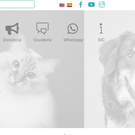
Facebook
YouTube
Instagram
Pesquisar
Denúncia
Ouvidoria
Whatsapp
SIC