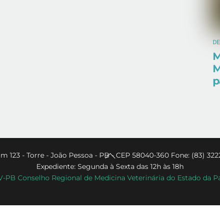
D
M
M
p
Back
m 123 - Torre - João Pessoa - PB - CEP 58040-360 Fone: (83) 322
Expediente: Segunda à Sexta das 12h às 18h
To
PB Conselho Regional de Medicina Veterinária do Estado da P
Top