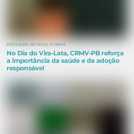
DESTAQUES
,
NOTÍCIAS
,
ÚLTIMAS
No Dia do Vira-Lata, CRMV-PB reforça
a importância da saúde e da adoção
responsável