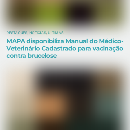
DESTAQUES
,
NOTÍCIAS
,
ÚLTIMAS
MAPA disponibiliza Manual do Médico-
Veterinário Cadastrado para vacinação
contra brucelose