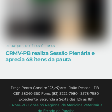
DESTAQUES
,
NOTÍCIAS
,
ÚLTIMAS
CRMV-PB realiza Sessão Plenária e
aprecia 48 itens da pauta
Back
Praça Pedro Gondim 123 - Torre - João Pessoa - PB -
CEP 58040-360 Fone: (83) 3222-7980 | 3578-7980
To
Expediente: Segunda à Sexta das 12h às 18h
Top
CRMV-PB Conselho Regional de Medicina Veterinária
do Estado da Paraíba