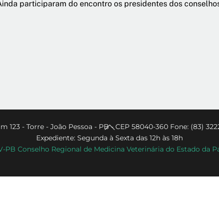
 Ainda participaram do encontro os presidentes dos conselho
Back
m 123 - Torre - João Pessoa - PB - CEP 58040-360 Fone: (83) 322
Expediente: Segunda à Sexta das 12h às 18h
To
PB Conselho Regional de Medicina Veterinária do Estado da P
Top