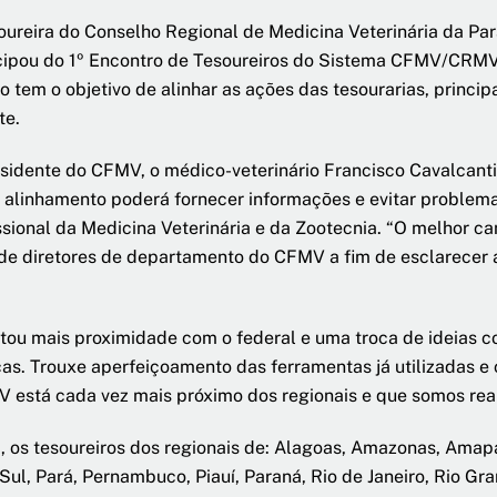
oureira do Conselho Regional de Medicina Veterinária da Par
cipou do 1º Encontro de Tesoureiros do Sistema CFMV/CRMVs, 
o tem o objetivo de alinhar as ações das tesourarias, princ
te.
sidente do CFMV, o médico-veterinário Francisco Cavalcant
 alinhamento poderá fornecer informações e evitar problema
ssional da Medicina Veterinária e da Zootecnia. “O melhor ca
 de diretores de departamento do CFMV a fim de esclarecer 
ntou mais proximidade com o federal e uma troca de ideias c
ocas. Trouxe aperfeiçoamento das ferramentas já utilizadas 
 está cada vez mais próximo dos regionais e que somos real
 os tesoureiros dos regionais de: Alagoas, Amazonas, Amapá, 
ul, Pará, Pernambuco, Piauí, Paraná, Rio de Janeiro, Rio Gr