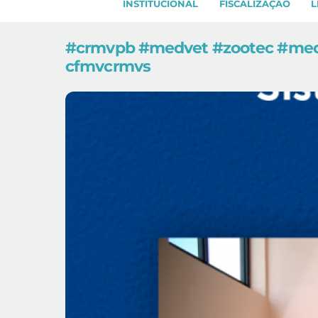
INSTITUCIONAL
FISCALIZAÇÃO
L
#crmvpb #medvet #zootec #medic
cfmvcrmvs