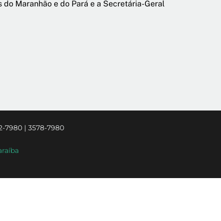
s do Maranhão e do Pará e a Secretária-Geral
2-7980 | 3578-7980
araíba