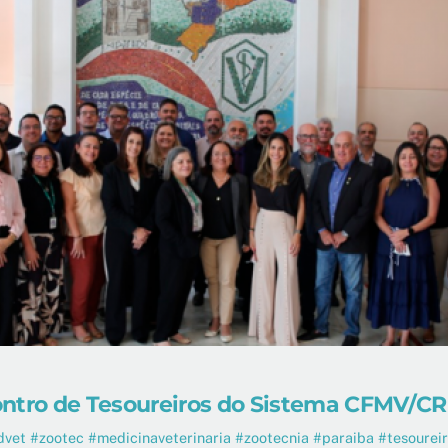
ncontro de Tesoureiros do Sistema CFMV/C
et #zootec #medicinaveterinaria #zootecnia #paraiba #tesourei