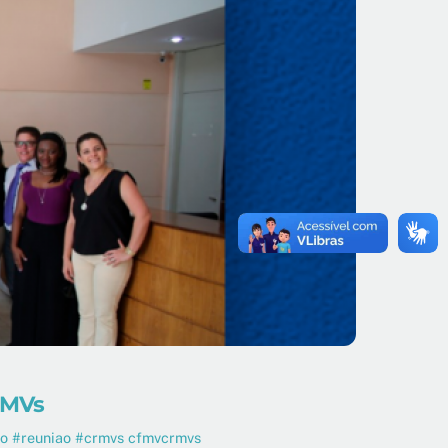
RMVs
ro #reuniao #crmvs cfmvcrmvs