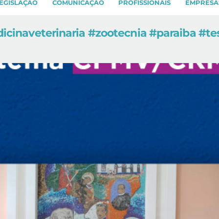
EGISLAÇÃO
COMUNICAÇÃO
PROFISSIONAIS
EMPRESA
inaveterinaria #zootecnia #paraiba #te