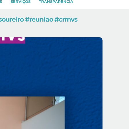
S
SERVIÇOS
TRANSPARÊNCIA
soureiro #reuniao #crmvs