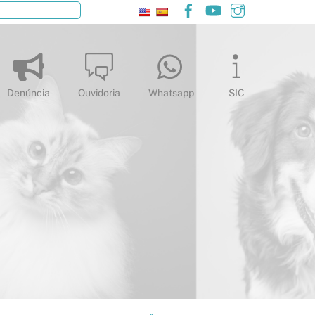
Facebook
YouTube
Instagram
Pesquisar
Denúncia
Ouvidoria
Whatsapp
SIC