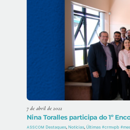
7 de abril de 2022
Nina Toralles participa do 1º E
Destaques
,
Notícias
,
Últimas
#crmvpb #medv
ASSCOM