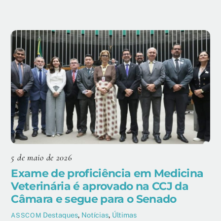
5 de maio de 2026
Exame de proficiência em Medicina
Veterinária é aprovado na CCJ da
Câmara e segue para o Senado
Destaques
,
Notícias
,
Últimas
ASSCOM